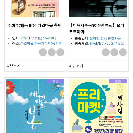
[수화수채]등 밝은 가일마을 축제
【이육사순국80주년 특집】오디
오드라마
일시:
2024.10.12(토) 16~18시
방송일시:
온라인 상시 청취가능
장소:
가일마을 가곡저수지(풍천면
방송채널:
안동MBC PLUS 유튜브,
650)
팟캐스트 팟빵
리뷰보기
리뷰보기
할인
할인