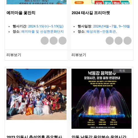
예끼마을 꽃잔치
2024 태사길 프리마켓
행사기간:
2024.5.15(수)~5.19(일)
행사일정:
2024년4월~7월, 9~10월
장소:
예끼마을 및 선성현문화단지
장소:
혜성의원~안동회관,
일원
300m구간
리뷰보기
리뷰보기
히트
2023 안동시 추석연휴 주요행사
안동 낙동강 음악분수 운영시간