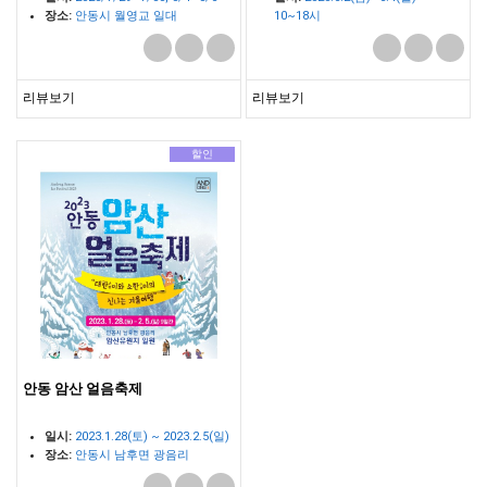
장소:
안동시 월영교 일대
10~18시
장소:
안동시 도산면 의촌리 시사단
일대
리뷰보기
리뷰보기
할인
안동 암산 얼음축제
일시:
2023.1.28(토) ~ 2023.2.5(일)
장소:
안동시 남후면 광음리
암산유원지