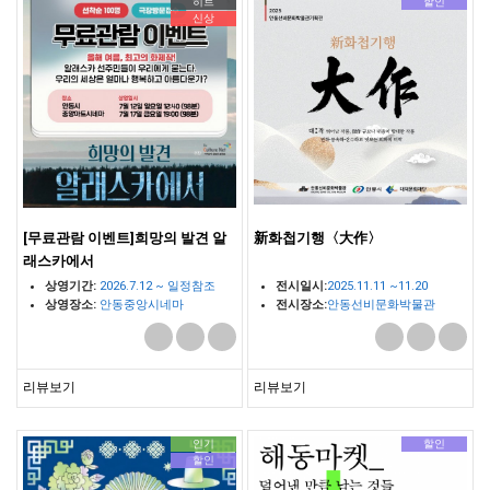
히트
할인
신상
[무료관람 이벤트]희망의 발견 알
新화첩기행〈大作〉
래스카에서
상영기간:
2026.7.12 ~ 일정참조
전시일시:
2025.11.11 ~11.20
상영장소:
안동중앙시네마
전시장소:
안동선비문화박물관
(문화광장길 45)
체험관
리뷰보기
리뷰보기
인기
할인
할인