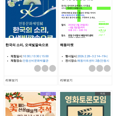
한국의 소리, 오색빛깔속으로
해동마켓
체험일시:
10:30 | 13:30 | 15:00
행사일시:
2026.2.28~3.2 14~19시
체험장소:
안동선비문화박물관
전시장소:
해동아트센터 2층(안동시
체험관
번영4길 8)
리뷰보기
리뷰보기
할인
히트