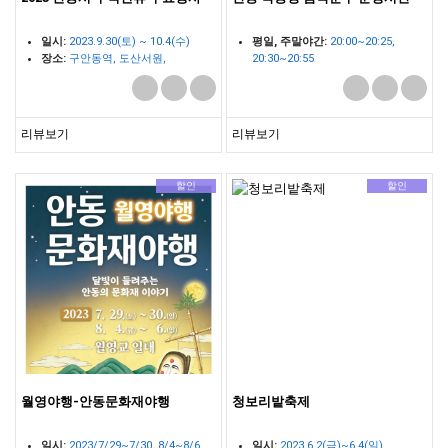
일시:
2023.9.30(토) ~ 10.4(수)
평일, 주말야간:
20:00~20:25,
장소:
구안동역, 도산서원,
20:30~20:55
한국문화테마파크 등
주말주간
14:00~14:25,
14:30~14:55
리뷰보기
리뷰보기
할인
할인
월영야행-안동문화재야행
청보리밭축제
일시:
2023/7/29~7/30, 8/4~8/6
일시:
2023.6.2(금)~6.4(일)