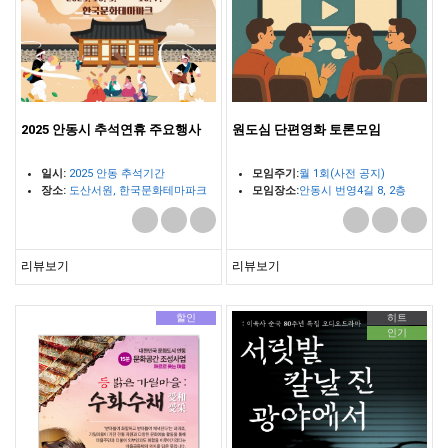
2025 안동시 추석연휴 주요행사
원도심 단편영화 토론모임
일시:
2025 안동 추석기간
모임주기:
월 1회(사전 공지)
장소:
도산서원, 한국문화테마파크
모임장소:
안동시 번영4길 8, 2층
등 안동관내
리뷰보기
리뷰보기
할인
히트
인기