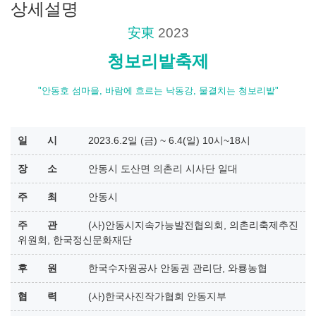
상세설명
安東
2023
청보리밭축제
"안동호 섬마을, 바람에 흐르는 낙동강, 물결치는 청보리밭"
일 시
2023.6.2일 (금) ~ 6.4(일) 10시~18시
장 소
안동시 도산면 의촌리 시사단 일대
주 최
안동시
주 관
(사)안동시지속가능발전협의회, 의촌리축제추진
위원회, 한국정신문화재단
후 원
한국수자원공사 안동권 관리단, 와룡농협
협 력
(사)한국사진작가협회 안동지부