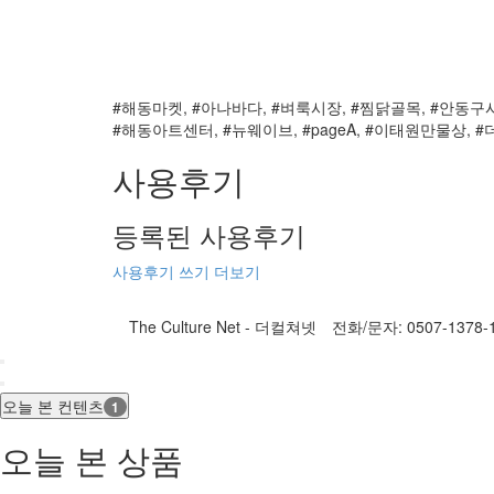
#해동마켓, #아나바다, #벼룩시장, #찜닭골목, #안동구
#해동아트센터, #뉴웨이브, #pageA, #이태원만물상, 
사용후기
등록된 사용후기
사용후기 쓰기
더보기
The Culture Net - 더컬쳐넷
전화/문자: 0507-1378-156
오늘 본 컨텐츠
1
오늘 본 상품